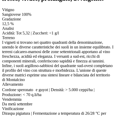
Vitigno
Sangiovese 100%
Gradazione
12,5 %
Analisi
Acidità: Tot 5,32 | Zuccheri: <1 g/l
Terreno
I vigneti si trovano nei quattro quadranti della denominazione,
unendo le diverse caratteristiche dei suoli in un insieme equilibrato. I
terreni calcareo-marnosi delle zone settentrionali apportano al vino
freschezza, acidità ed eleganza. I versanti a sud-est, ricchi di
componenti minerali, conferiscono sapidità e finezza ai tannini.
Infine, i suoli argilloso-sabbiosi del quadrante sud-ovest completano
il profilo del vino con struttura e morbidezza. L'unione di queste
diverse matrici esprime una sintesi lineare e bilanciata del territorio
di Montalcino
Allevamento
Cordone speronato e guyot | Densità: > 5.000 ceppi/ha |
Produzione: < 70 q.li/ha
Vendemmia
Da metà settembre
Vinificazione
Diraspa pigiatura | Fermentazione a temperatura di 26/28 °C per