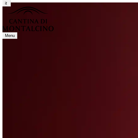
it
Menu