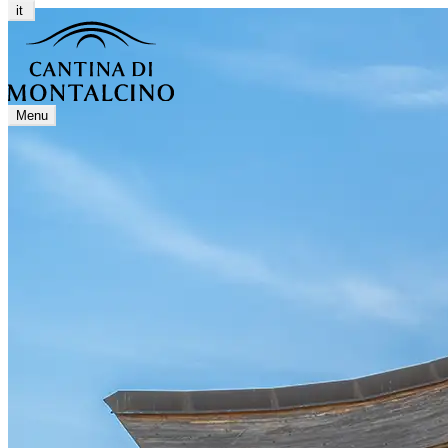
it
Menu